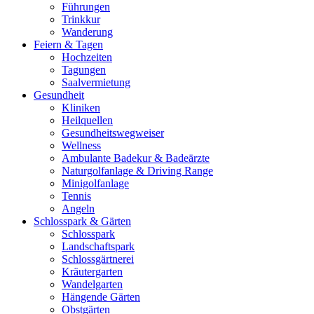
Führungen
Trinkkur
Wanderung
Feiern & Tagen
Hochzeiten
Tagungen
Saalvermietung
Gesundheit
Kliniken
Heilquellen
Gesundheitswegweiser
Wellness
Ambulante Badekur & Badeärzte
Naturgolfanlage & Driving Range
Minigolfanlage
Tennis
Angeln
Schlosspark & Gärten
Schlosspark
Landschaftspark
Schlossgärtnerei
Kräutergarten
Wandelgarten
Hängende Gärten
Obstgärten