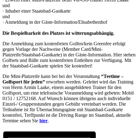
und
· Inhaber einer Staatsbad-Gastkarte
und
· Anmeldung in der Gäste-Information/Elisabethenhof
Die Bespielbarkeit des Platzes ist witterungsabhängig.
Die Anmeldung zum kostenfreien Golfen/kein Greenfee erfolgt
gegen Vorlage der Nachweise (Member Card/Mini-
Platzreife/Staatsbad-Gastkarte) in der Gäste-Information. Hier stehen
Golfsets und Bälle zum kostenfreien Entleihen zur Verfügung. Mit
der Staatsbad-Gastkarte spielen Sie kostenfrei!
Die Mini-Platzreife kann bei bei der Veranstaltung
“Teetime –
Golfsport für
jeden”
erworben werden. Geleitet wird das Training
von Herrn Armin Laake, einem ausgebildeten Trainer für den
Golfsport, um eine telefonische Voranmeldung wird gebeten: Mobil
0151 / 12752168. Auf Wunsch können übrigens auch individuelle
Einzel-/ Gruppenstunden gegen Gebühr vereinbart werden. Die
Teilnahme ist für Übernachtungsgäste mit Staatsbad-Gastkarte
kostenfrei, Treffpunkt ist die Driving Range im Staatsbad, aktuelle
Termine sehen Sie
hier
.