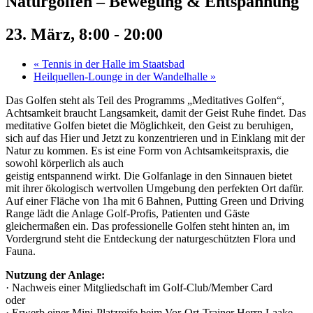
Naturgolfen – Bewegung & Entspannung
23. März, 8:00
-
20:00
«
Tennis in der Halle im Staatsbad
Heilquellen-Lounge in der Wandelhalle
»
Das Golfen steht als Teil des Programms „Meditatives Golfen“,
Achtsamkeit braucht Langsamkeit, damit der Geist Ruhe findet. Das
meditative Golfen bietet die Möglichkeit, den Geist zu beruhigen,
sich auf das Hier und Jetzt zu konzentrieren und in Einklang mit der
Natur zu kommen. Es ist eine Form von Achtsamkeitspraxis, die
sowohl körperlich als auch
geistig entspannend wirkt. Die Golfanlage in den Sinnauen bietet
mit ihrer ökologisch wertvollen Umgebung den perfekten Ort dafür.
Auf einer Fläche von 1ha mit 6 Bahnen, Putting Green und Driving
Range lädt die Anlage Golf-Profis, Patienten und Gäste
gleichermaßen ein. Das professionelle Golfen steht hinten an, im
Vordergrund steht die Entdeckung der naturgeschützten Flora und
Fauna.
Nutzung der Anlage:
· Nachweis einer Mitgliedschaft im Golf-Club/Member Card
oder
· Erwerb einer Mini-Platzreife beim Vor-Ort-Trainer Herrn Laake