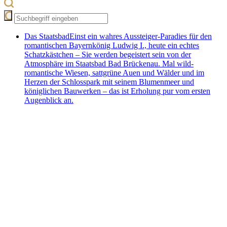
Das Staatsbad
Einst ein wahres Aussteiger-Paradies für den
romantischen Bayernkönig Ludwig I., heute ein echtes
Schatzkästchen – Sie werden begeistert sein von der
Atmosphäre im Staatsbad Bad Brückenau. Mal wild-
romantische Wiesen, sattgrüne Auen und Wälder und im
Herzen der Schlosspark mit seinem Blumenmeer und
königlichen Bauwerken – das ist Erholung pur vom ersten
Augenblick an.