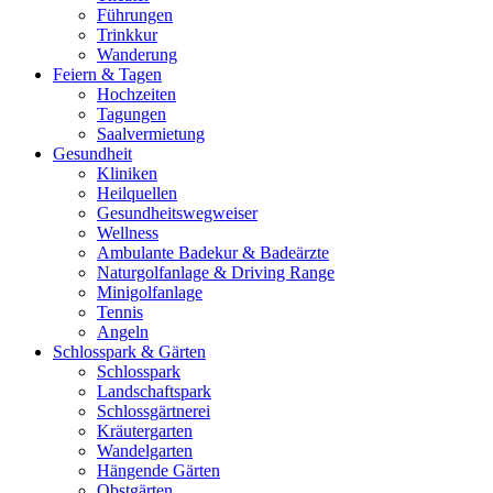
Führungen
Trinkkur
Wanderung
Feiern & Tagen
Hochzeiten
Tagungen
Saalvermietung
Gesundheit
Kliniken
Heilquellen
Gesundheitswegweiser
Wellness
Ambulante Badekur & Badeärzte
Naturgolfanlage & Driving Range
Minigolfanlage
Tennis
Angeln
Schlosspark & Gärten
Schlosspark
Landschaftspark
Schlossgärtnerei
Kräutergarten
Wandelgarten
Hängende Gärten
Obstgärten