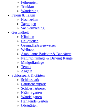
Führungen
Trinkkur
Wanderung
Feiern & Tagen
Hochzeiten
Tagungen
Saalvermietung
Gesundheit
Kliniken
Heilquellen
Gesundheitswegweiser
Wellness
Ambulante Badekur & Badeärzte
Naturgolfanlage & Driving Range
Minigolfanlage
Tennis
Angeln
Schlosspark & Gärten
Schlosspark
Landschaftspark
Schlossgärtnerei
Kräutergarten
Wandelgarten
Hängende Gärten
Obstgärten