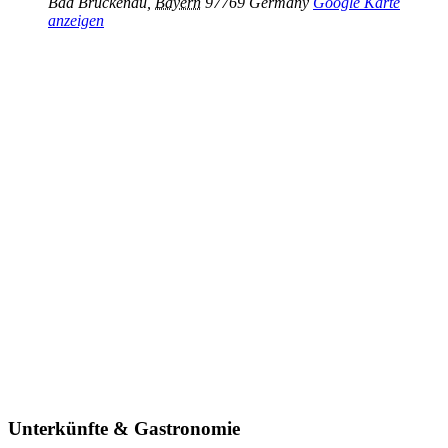
Bad Brückenau
,
Bayern
97769
Germany
Google Karte
anzeigen
Unterkünfte & Gastronomie