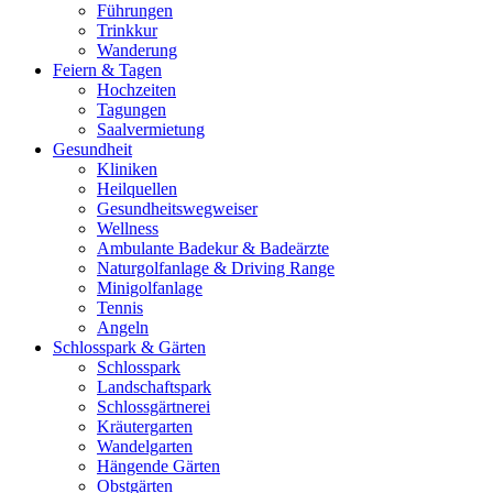
Führungen
Trinkkur
Wanderung
Feiern & Tagen
Hochzeiten
Tagungen
Saalvermietung
Gesundheit
Kliniken
Heilquellen
Gesundheitswegweiser
Wellness
Ambulante Badekur & Badeärzte
Naturgolfanlage & Driving Range
Minigolfanlage
Tennis
Angeln
Schlosspark & Gärten
Schlosspark
Landschaftspark
Schlossgärtnerei
Kräutergarten
Wandelgarten
Hängende Gärten
Obstgärten