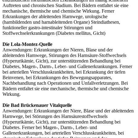
Auftreten und chro
nischen Stadium. Bei Bädern entfaltet sie eine
mechani
sche, thermische und chemische Wirkung.
Ferner
Erkrankungen der ableitenden Harnwege, uro
logische
(harnbildenden und harnableitenden Organe)
Steindiathesen,
funktioneller gastro-intestinaler Stö
rungen und
Stoffwechselerkrankungen (Diabetes mel
litus, Gicht)
Die Lola-Montez-Quelle
Anwendungen:
Erkrankungen der Nieren, Blase und
der
ableitenden Harnwege, Störungen des Harnsäure-
Stoffwechsels
(Hyperurikämie, Gicht), zur unterstützen
den Behandlung bei
Diabetes, Magen-, Darm-, Leber-
und Gallenerkrankungen.
Ferner
bei arteriellen Verschlusskrankheiten, bei Erkran
kung der tiefen
Beinvenen, bei Erkrankungen des Bewe
gungsapparates,
Nachbehandlung nach Operationen
und Unfallverletzungen. Bei
Bädern entfaltet sie eine
mechanische, thermische und chemische
Wirkung.
Die Bad Brückenauer Vitalquelle
Anwendungen:
Erkrankungen der Niere, Blase und der
ableitenden
Harnwege, bei Störungen des Harnsäure
stoffwechsels
(Hyperurikämie, Gicht), zur unterstützen
den Behandlung bei
Diabetes.
Ferner bei Magen-, Darm-, Leber- und
Gallenerkran
kungen, bei arteriellen Verschlusskrankheiten, bei