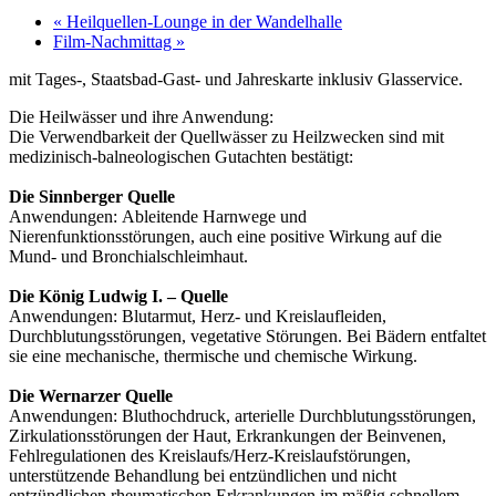
«
Heilquellen-Lounge in der Wandelhalle
Film-Nachmittag
»
mit Tages-, Staatsbad-Gast- und Jahreskarte inklusiv Glasservice.
Die Heilwässer und ihre Anwendung:
Die Verwendbarkeit der Quellwässer zu Heilzwecken
sind mit
medizinisch-balneologischen Gutachten be
stätigt:
Die Sinnberger Quelle
Anwendungen:
Ableitende Harnwege und
Nierenfunk
tionsstörungen, auch eine positive Wirkung auf die
Mund- und Bronchialschleimhaut.
Die König Ludwig I. – Quelle
Anwendungen:
Blutarmut, Herz- und Kreislaufleiden,
Durchblutungsstörungen,
vegetative
Störungen.
Bei
Bädern entfaltet
sie eine mechanische, thermische und
chemische Wirkung.
Die Wernarzer Quelle
Anwendungen:
Bluthochdruck, arterielle Durchblutungs
störungen,
Zirkulationsstörungen der Haut, Erkrankungen
der Beinvenen,
Fehlregulationen des Kreislaufs/Herz-
Kreislaufstörungen,
unterstützende
Behandlung
bei
entzündlichen und nicht
entzündlichen rheumatischen
Erkrankungen im mäßig schnellem