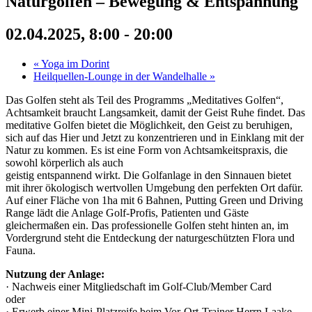
Naturgolfen – Bewegung & Entspannung
02.04.2025, 8:00
-
20:00
«
Yoga im Dorint
Heilquellen-Lounge in der Wandelhalle
»
Das Golfen steht als Teil des Programms „Meditatives Golfen“,
Achtsamkeit braucht Langsamkeit, damit der Geist Ruhe findet. Das
meditative Golfen bietet die Möglichkeit, den Geist zu beruhigen,
sich auf das Hier und Jetzt zu konzentrieren und in Einklang mit der
Natur zu kommen. Es ist eine Form von Achtsamkeitspraxis, die
sowohl körperlich als auch
geistig entspannend wirkt. Die Golfanlage in den Sinnauen bietet
mit ihrer ökologisch wertvollen Umgebung den perfekten Ort dafür.
Auf einer Fläche von 1ha mit 6 Bahnen, Putting Green und Driving
Range lädt die Anlage Golf-Profis, Patienten und Gäste
gleichermaßen ein. Das professionelle Golfen steht hinten an, im
Vordergrund steht die Entdeckung der naturgeschützten Flora und
Fauna.
Nutzung der Anlage:
· Nachweis einer Mitgliedschaft im Golf-Club/Member Card
oder
· Erwerb einer Mini-Platzreife beim Vor-Ort-Trainer Herrn Laake