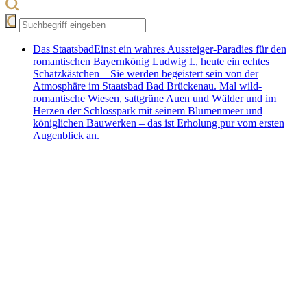
Das Staatsbad
Einst ein wahres Aussteiger-Paradies für den
romantischen Bayernkönig Ludwig I., heute ein echtes
Schatzkästchen – Sie werden begeistert sein von der
Atmosphäre im Staatsbad Bad Brückenau. Mal wild-
romantische Wiesen, sattgrüne Auen und Wälder und im
Herzen der Schlosspark mit seinem Blumenmeer und
königlichen Bauwerken – das ist Erholung pur vom ersten
Augenblick an.