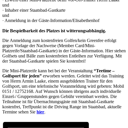
und
· Inhaber einer Staatsbad-Gastkarte
und
· Anmeldung in der Gäste-Information/Elisabethenhof
Die Bespielbarkeit des Platzes ist witterungsabhängig.
Die Anmeldung zum kostenfreien Golfen/kein Greenfee erfolgt
gegen Vorlage der Nachweise (Member Card/Mini-
Platzreife/Staatsbad-Gastkarte) in der Gäste-Information. Hier stehen
Golfsets und Bälle zum kostenfreien Entleihen zur Verfügung. Mit
der Staatsbad-Gastkarte spielen Sie kostenfrei!
Die Mini-Platzreife kann bei bei der Veranstaltung
“Teetime –
Golfsport für
jeden”
erworben werden. Geleitet wird das Training
von Herrn Armin Laake, einem ausgebildeten Trainer für den
Golfsport, um eine telefonische Voranmeldung wird gebeten: Mobil
0151 / 12752168. Auf Wunsch können übrigens auch individuelle
Einzel-/ Gruppenstunden gegen Gebühr vereinbart werden. Die
Teilnahme ist für Übernachtungsgäste mit Staatsbad-Gastkarte
kostenfrei, Treffpunkt ist die Driving Range im Staatsbad, aktuelle
Termine sehen Sie
hier
.