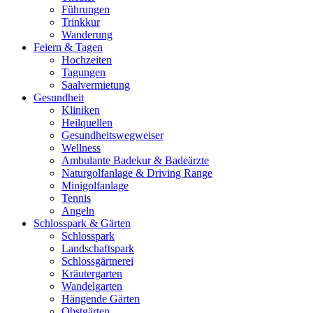
Führungen
Trinkkur
Wanderung
Feiern & Tagen
Hochzeiten
Tagungen
Saalvermietung
Gesundheit
Kliniken
Heilquellen
Gesundheitswegweiser
Wellness
Ambulante Badekur & Badeärzte
Naturgolfanlage & Driving Range
Minigolfanlage
Tennis
Angeln
Schlosspark & Gärten
Schlosspark
Landschaftspark
Schlossgärtnerei
Kräutergarten
Wandelgarten
Hängende Gärten
Obstgärten