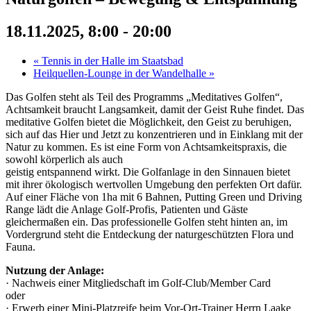
18.11.2025, 8:00
-
20:00
«
Tennis in der Halle im Staatsbad
Heilquellen-Lounge in der Wandelhalle
»
Das Golfen steht als Teil des Programms „Meditatives Golfen“,
Achtsamkeit braucht Langsamkeit, damit der Geist Ruhe findet. Das
meditative Golfen bietet die Möglichkeit, den Geist zu beruhigen,
sich auf das Hier und Jetzt zu konzentrieren und in Einklang mit der
Natur zu kommen. Es ist eine Form von Achtsamkeitspraxis, die
sowohl körperlich als auch
geistig entspannend wirkt. Die Golfanlage in den Sinnauen bietet
mit ihrer ökologisch wertvollen Umgebung den perfekten Ort dafür.
Auf einer Fläche von 1ha mit 6 Bahnen, Putting Green und Driving
Range lädt die Anlage Golf-Profis, Patienten und Gäste
gleichermaßen ein. Das professionelle Golfen steht hinten an, im
Vordergrund steht die Entdeckung der naturgeschützten Flora und
Fauna.
Nutzung der Anlage:
· Nachweis einer Mitgliedschaft im Golf-Club/Member Card
oder
· Erwerb einer Mini-Platzreife beim Vor-Ort-Trainer Herrn Laake