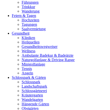
Führungen
Trinkkur
Wanderung
Feiern & Tagen
Hochzeiten
Tagungen
Saalvermietung
Gesundheit
Kliniken
Heilquellen
Gesundheitswegweiser
Wellness
Ambulante Badekur & Badeärzte
Naturgolfanlage & Driving Range
Minigolfanlage
Tennis
Angeln
Schlosspark & Gärten
Schlosspark
Landschaftspark
Schlossgärtnerei
Kräutergarten
Wandelgarten
Hängende Gärten
Obstgärten