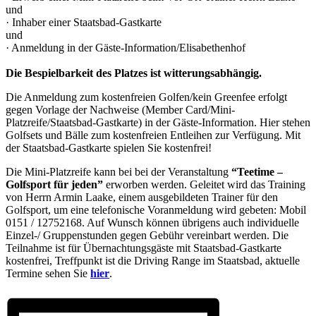
und
· Inhaber einer Staatsbad-Gastkarte
und
· Anmeldung in der Gäste-Information/Elisabethenhof
Die Bespielbarkeit des Platzes ist witterungsabhängig.
Die Anmeldung zum kostenfreien Golfen/kein Greenfee erfolgt
gegen Vorlage der Nachweise (Member Card/Mini-
Platzreife/Staatsbad-Gastkarte) in der Gäste-Information. Hier stehen
Golfsets und Bälle zum kostenfreien Entleihen zur Verfügung. Mit
der Staatsbad-Gastkarte spielen Sie kostenfrei!
Die Mini-Platzreife kann bei bei der Veranstaltung
“Teetime –
Golfsport für
jeden”
erworben werden. Geleitet wird das Training
von Herrn Armin Laake, einem ausgebildeten Trainer für den
Golfsport, um eine telefonische Voranmeldung wird gebeten: Mobil
0151 / 12752168. Auf Wunsch können übrigens auch individuelle
Einzel-/ Gruppenstunden gegen Gebühr vereinbart werden. Die
Teilnahme ist für Übernachtungsgäste mit Staatsbad-Gastkarte
kostenfrei, Treffpunkt ist die Driving Range im Staatsbad, aktuelle
Termine sehen Sie
hier
.