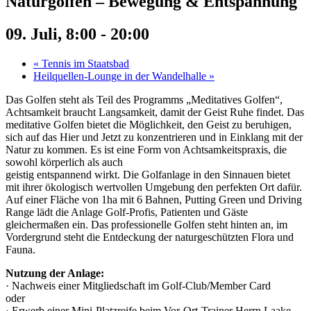
Naturgolfen – Bewegung & Entspannung
09. Juli, 8:00
-
20:00
«
Tennis im Staatsbad
Heilquellen-Lounge in der Wandelhalle
»
Das Golfen steht als Teil des Programms „Meditatives Golfen“,
Achtsamkeit braucht Langsamkeit, damit der Geist Ruhe findet. Das
meditative Golfen bietet die Möglichkeit, den Geist zu beruhigen,
sich auf das Hier und Jetzt zu konzentrieren und in Einklang mit der
Natur zu kommen. Es ist eine Form von Achtsamkeitspraxis, die
sowohl körperlich als auch
geistig entspannend wirkt. Die Golfanlage in den Sinnauen bietet
mit ihrer ökologisch wertvollen Umgebung den perfekten Ort dafür.
Auf einer Fläche von 1ha mit 6 Bahnen, Putting Green und Driving
Range lädt die Anlage Golf-Profis, Patienten und Gäste
gleichermaßen ein. Das professionelle Golfen steht hinten an, im
Vordergrund steht die Entdeckung der naturgeschützten Flora und
Fauna.
Nutzung der Anlage:
· Nachweis einer Mitgliedschaft im Golf-Club/Member Card
oder
· Erwerb einer Mini-Platzreife beim Vor-Ort-Trainer Herrn Laake