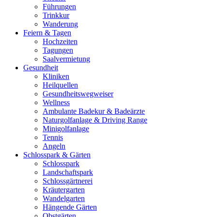
Führungen
Trinkkur
Wanderung
Feiern & Tagen
Hochzeiten
Tagungen
Saalvermietung
Gesundheit
Kliniken
Heilquellen
Gesundheitswegweiser
Wellness
Ambulante Badekur & Badeärzte
Naturgolfanlage & Driving Range
Minigolfanlage
Tennis
Angeln
Schlosspark & Gärten
Schlosspark
Landschaftspark
Schlossgärtnerei
Kräutergarten
Wandelgarten
Hängende Gärten
Obstgärten